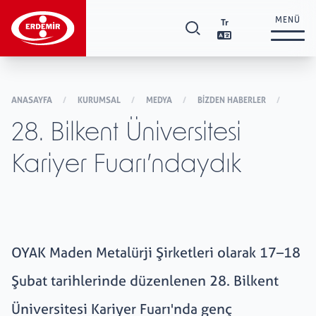
MENÜ
Tr
Kurumsal
+
ANASAYFA
/
KURUMSAL
/
MEDYA
/
BIZDEN HABERLER
/
28. Bilkent Üniversitesi
Yatırımcı İlişkileri
+
Kariyer Fuarı’ndaydık
Ürünler ve Hizmetler
+
Tedarikçi İlişkileri
+
OYAK Maden Metalürji Şirketleri olarak 17–18
Şubat tarihlerinde düzenlenen 28. Bilkent
Sürdürülebilirlik
+
Üniversitesi Kariyer Fuarı'nda genç