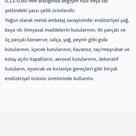
0.12-0.60 mm aralığında değişen rulo veya sac
şeklindeki yassı çelik ürünlerdir.
Yoğun olarak metal ambalaj sanayisinde; endüstriyel yağ,
Kariyer
+
boya vb. kimyasal maddelerin kutularının, iki parçalı ve
üç parçalı konserve, salça, yağ, peynir gibi gıda
Erdemir Online
kutularının, içecek kutularının, kavanoz, taç/meşrubat ve
kolay açılır kapakların, aerosol kutularının, dekoratif
kutuların, oyuncak ve kırtasiye gereçleri gibi birçok
endüstriyel ürünün üretiminde kullanılır.