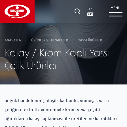
MENÜ
Tr
Kurumsal
+
ANASAYFA
/
ÜRÜNLER VE HIZMETLER
/
YASSI ÜRÜNLER
/
Kalay / Krom Kaplı Yassı
Yatırımcı İlişkileri
+
Çelik Ürünler
Ürünler ve Hizmetler
+
Soğuk haddelenmiş, düşük karbonlu, yumuşak yassı
Tedarikçi İlişkileri
+
çeliğin elektroliz yöntemiyle krom veya çeşitli
ağırlıklarda kalay kaplanması ile üretilen ve kalınlıkları
Sürdürülebilirlik
+